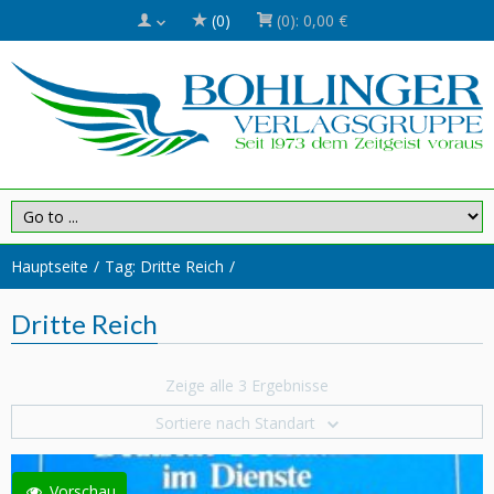
(0)
(0):
0,00 €
Hauptseite
Tag: Dritte Reich
Dritte Reich
Zeige alle 3 Ergebnisse
Sortiere nach Standart
Vorschau