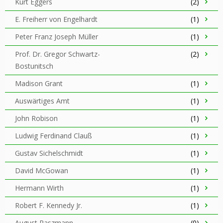
Kurt Eggers
(2)
E. Freiherr von Engelhardt
(1)
Peter Franz Joseph Müller
(1)
Prof. Dr. Gregor Schwartz-
(2)
Bostunitsch
Madison Grant
(1)
Auswärtiges Amt
(1)
John Robison
(1)
Ludwig Ferdinand Clauß
(1)
Gustav Sichelschmidt
(1)
David McGowan
(1)
Hermann Wirth
(1)
Robert F. Kennedy Jr.
(1)
August Raszmann
(0)