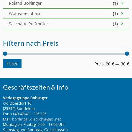
Roland Bohlinger
(1)
Wolfgang Johann
(1)
Sascha A. Roßmüller
(1)
Filtern nach Preis
Filter
Preis:
20 €
—
30 €
Geschäftszeiten & Info
Verlagsgruppe Bohlinger
c/o Oberdorf 16
[25850] Bondelum
Fon: (+49) 48 43 – 205 325
Mail:
bohlinger.dietrich@gmx.net
Montag bis Freitag: 9.00 – 18.00 Uhr
Samstag und Sonntag: Geschlossen