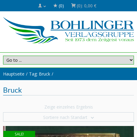
(0)
(0):
0,00 €
Hauptseite
Tag: Bruck
Bruck
Zeige einzelnes Ergebnis
Sortiere nach Standart
SALE!