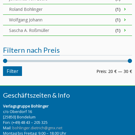
Roland Bohlinger
(1)
Wolfgang Johann
(1)
Sascha A. Roßmüller
(1)
Filtern nach Preis
Filter
Preis:
20 €
—
30 €
Geschäftszeiten & Info
Verlagsgruppe Bohlinger
c/o Oberdorf 16
[25850] Bondelum
Fon: (+49) 48 43 – 205 325
Mail:
bohlinger.dietrich@gmx.net
Montag bis Freitag: 9.00 – 18.00 Uhr