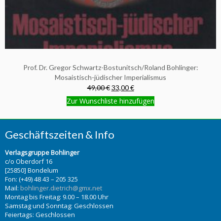
Prof. Dr. Gregor Schwartz-Bostunitsch/Roland Bohlinger:
Mosaistisch-jüdischer Imperialismus
49,00 €
33,00 €
Zur Wunschliste hinzufügen
Geschäftszeiten & Info
Verlagsgruppe Bohlinger
c/o Oberdorf 16
[25850] Bondelum
Fon: (+49) 48 43 – 205 325
Mail:
bohlinger.dietrich@gmx.net
Montag bis Freitag: 9.00 – 18.00 Uhr
Samstag und Sonntag: Geschlossen
Feiertags: Geschlossen