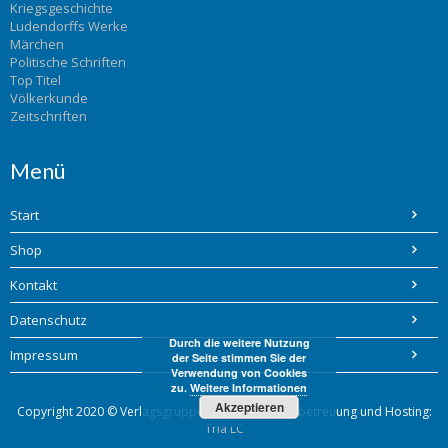
Kriegsgeschichte
Ludendorffs Werke
Märchen
Politische Schriften
Top Titel
Völkerkunde
Zeitschriften
Menü
Start
Shop
Kontakt
Datenschutz
Durch die weitere Nutzung
Impressum
der Seite stimmen Sie der
Verwendung von Cookies
zu.
Weitere Informationen
Akzeptieren
Copyright 2020 © Verlagsgruppe Bohlinger / Webbetreuung und Hosting:
Tria LC