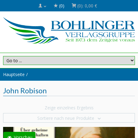
(0)
(0):
0,00 €
Hauptseite
John Robison
Zeige einzelnes Ergebnis
Sortiere nach neue Produkte
Vorschau