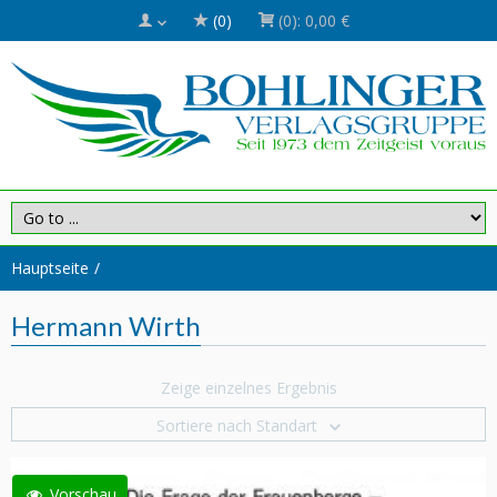
(0)
(0):
0,00 €
Hauptseite
Hermann Wirth
Zeige einzelnes Ergebnis
Sortiere nach Standart
Vorschau