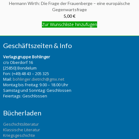
Hermann Wirth: Die Frage der Frauenberge – eine europäische
Gegenwartsfrage
5,00 €
Zur Wunschliste hinzufügen
Geschäftszeiten & Info
Verlagsgruppe Bohlinger
c/o Oberdorf 16
[25850] Bondelum
Fon: (+49) 48 43 – 205 325
Mail:
bohlinger.dietrich@gmx.net
Montag bis Freitag: 9.00 – 18.00 Uhr
Samstag und Sonntag: Geschlossen
Feiertags: Geschlossen
Bücherladen
Geschichtsliteratur
Klassische Literatur
Kriegsgeschichte