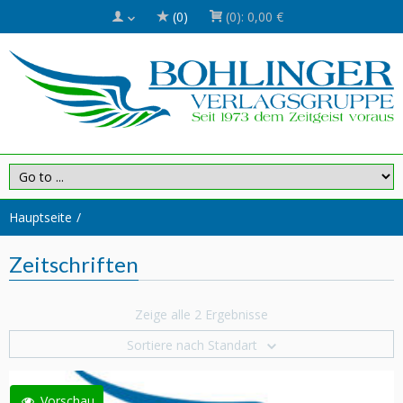
(0)
(0):
0,00 €
Hauptseite
Zeitschriften
Zeige alle 2 Ergebnisse
Sortiere nach Standart
Vorschau