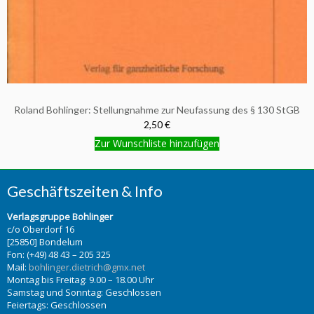
Roland Bohlinger: Stellungnahme zur Neufassung des § 130 StGB
2,50 €
Zur Wunschliste hinzufügen
Geschäftszeiten & Info
Verlagsgruppe Bohlinger
c/o Oberdorf 16
[25850] Bondelum
Fon: (+49) 48 43 – 205 325
Mail:
bohlinger.dietrich@gmx.net
Montag bis Freitag: 9.00 – 18.00 Uhr
Samstag und Sonntag: Geschlossen
Feiertags: Geschlossen