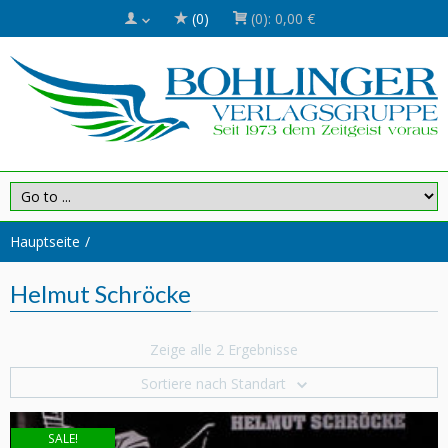
(0)
(0):
0,00 €
Hauptseite
Helmut Schröcke
Zeige alle 2 Ergebnisse
Sortiere nach Standart
SALE!