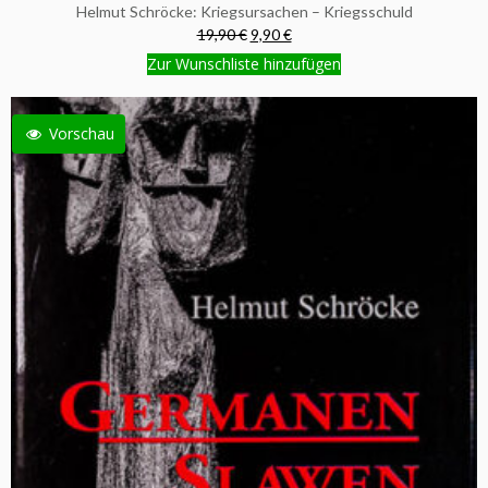
Helmut Schröcke: Kriegsursachen – Kriegsschuld
19,90 €
9,90 €
Zur Wunschliste hinzufügen
Vorschau