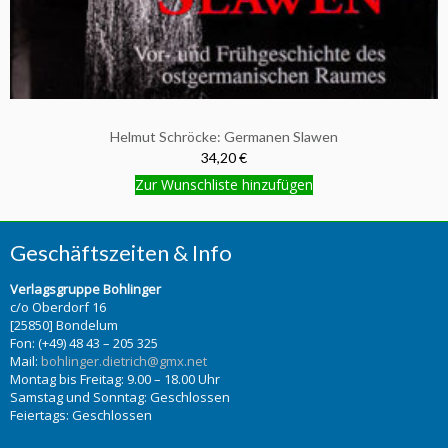
Helmut Schröcke: Germanen Slawen
34,20 €
Zur Wunschliste hinzufügen
Geschäftszeiten & Info
Verlagsgruppe Bohlinger
c/o Oberdorf 16
[25850] Bondelum
Fon: (+49) 48 43 – 205 325
Mail:
bohlinger.dietrich@gmx.net
Montag bis Freitag: 9.00 – 18.00 Uhr
Samstag und Sonntag: Geschlossen
Feiertags: Geschlossen