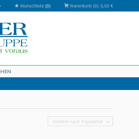
Wunschliste
(0)
Warenkorb
(0):
0,00 €
CHEN
Sortiere nach Popularität