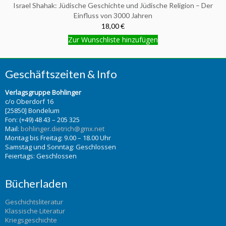
Israel Shahak: Jüdische Geschichte und Jüdische Religion – Der
Einfluss von 3000 Jahren
18,00 €
Zur Wunschliste hinzufügen
Geschäftszeiten & Info
Verlagsgruppe Bohlinger
c/o Oberdorf 16
[25850] Bondelum
Fon: (+49) 48 43 – 205 325
Mail:
bohlinger.dietrich@gmx.net
Montag bis Freitag: 9.00 – 18.00 Uhr
Samstag und Sonntag: Geschlossen
Feiertags: Geschlossen
Bücherladen
Geschichtsliteratur
Klassische Literatur
Kriegsgeschichte