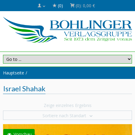
(0)
(0):
0,00 €
Hauptseite
Israel Shahak
Zeige einzelnes Ergebnis
Sortiere nach Standart
Vorschau